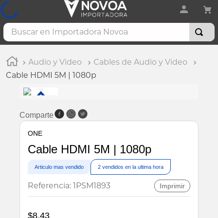
Audio y Video
Cables de Audio y Video
Cable HDMI 5M | 1080p
Comparte
ONE
Cable HDMI 5M | 1080p
Articulo mas vendido
2
vendidos en la ultima hora
Referencia
:
1PSM1893
Imprimir
$
8
,
43