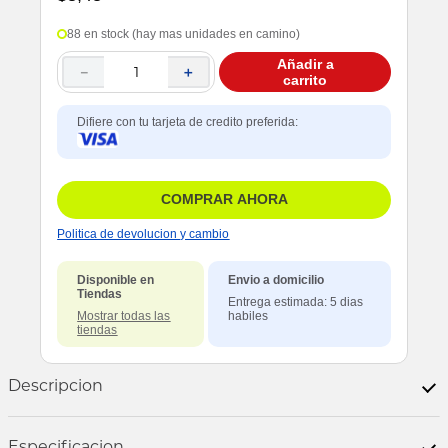
88 en stock (hay mas unidades en camino)
Añadir a
－
＋
carrito
Difiere con tu tarjeta de credito preferida:
COMPRAR AHORA
Politica de devolucion y cambio
Disponible en
Envio a domicilio
Tiendas
Entrega estimada: 5 dias
Mostrar todas las
habiles
tiendas
Descripcion
Especificacion