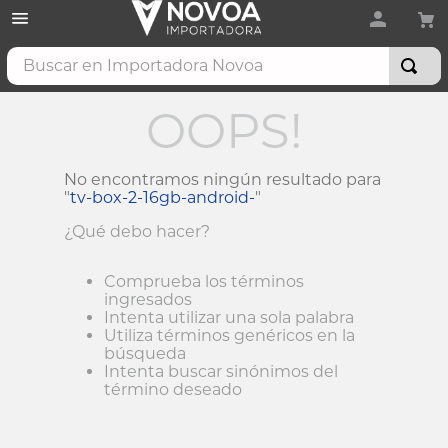
Buscar en Importadora Novoa
OOPS!
No encontramos ningún resultado para
"
tv-box-2-16gb-android-
"
¿Qué debo hacer?
Comprueba los términos
ingresados
Intenta utilizar una sola palabra
Utiliza términos genéricos en la
búsqueda
Intenta buscar sinónimos del
término deseado