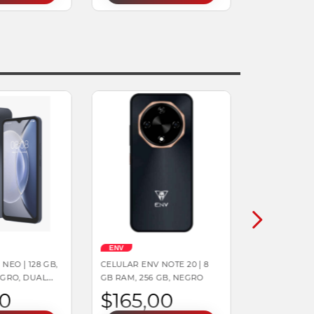
ENV
NEO | 128 GB,
CELULAR ENV NOTE 20 | 8
EGRO, DUAL
GB RAM, 256 GB, NEGRO
0
$
165
,
00