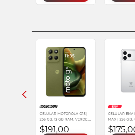
MOTOROLA
ENV
CELULAR MOTOROLA G15 |
CELULAR ENV
256 GB, 12 GB RAM, VERDE,
MAX | 256 GB,
DUAL SIM
$
191
,
00
$
175
,
0