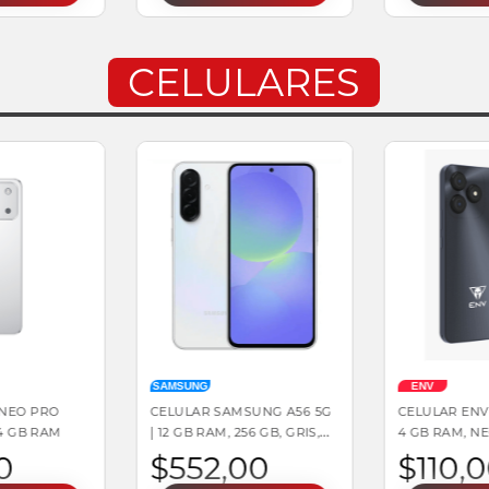
CELULARES
SAMSUNG
ENV
 NEO PRO
CELULAR SAMSUNG A56 5G
CELULAR ENV 
 4 GB RAM
| 12 GB RAM, 256 GB, GRIS,
4 GB RAM, N
ANDROID
SIM
0
$
552
,
00
$
110
,
0