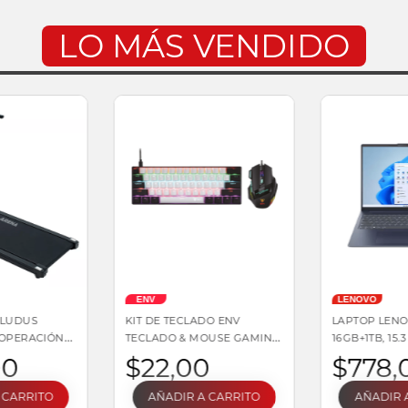
LO MÁS VENDIDO
ENV
LENOVO
 LUDUS
KIT DE TECLADO ENV
LAPTOP LENO
 OPERACIÓN
TECLADO & MOUSE GAMING
16GB+1TB, 15.
136 KG
| MECÁNICO 3600 DPI
00
$
22
,
00
$
778
,
PLEGABLE
 CARRITO
AÑADIR A CARRITO
AÑADIR 