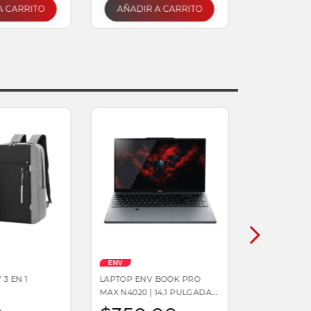
A CARRITO
AÑADIR A CARRITO
ENV
3 EN 1
LAPTOP ENV BOOK PRO
MAX N4020 | 14.1 PULGADAS
FHD 1920 X 1080, 8 GB RAM,