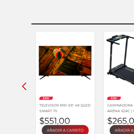
ENV
ENV
TELEVISOR ENV 65" 4K QLED
CAMINADORA
SMART TV
ARENA X2AC |
MANUAL 110 V 
$
551
,
00
$
265
,
SOPORTADOS 
AÑADIR A CARRITO
AÑADIR A