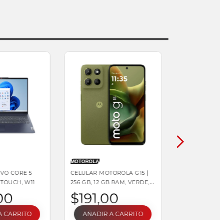
MOTOROLA
VO CORE 5
CELULAR MOTOROLA G15 |
3 TOUCH, W11
256 GB, 12 GB RAM, VERDE,
DUAL SIM
00
$
191
,
00
A CARRITO
AÑADIR A CARRITO