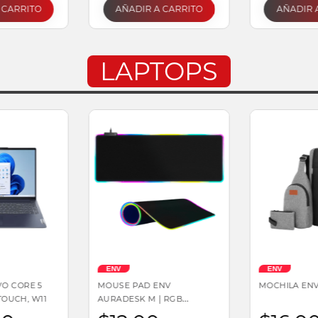
 CARRITO
AÑADIR A CARRITO
AÑADIR 
LAPTOPS
ENV
ENV
O CORE 5
MOUSE PAD ENV
MOCHILA ENV 
 TOUCH, W11
AURADESK M | RGB
GAMING, ANTIDESLIZANTE