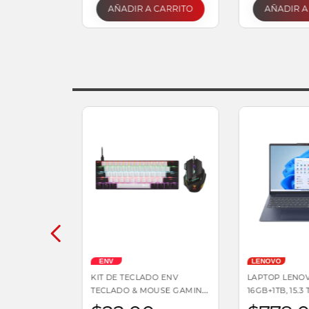
AÑADIR A CARRITO
AÑADIR A
ENV
LENOVO
KIT DE TECLADO ENV
LAPTOP LENOV
TECLADO & MOUSE GAMING
16GB+1TB, 15.3
| MECÁNICO 3600 DPI