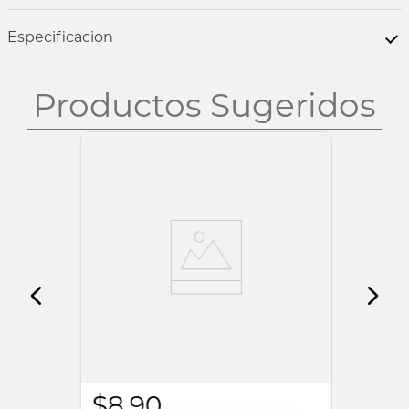
Especificacion
Productos Sugeridos
ONE
CORTINA PARASOL GENERICO PARA
AUTO | PLEGABLE
$
8
,
90