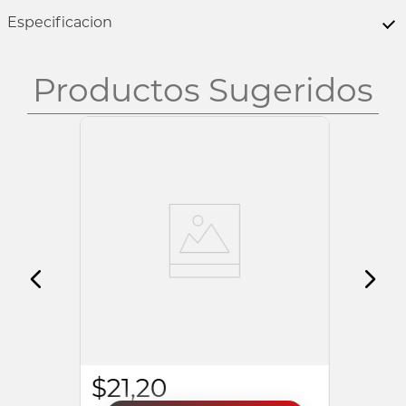
Especificacion
Productos Sugeridos
HONOR
AUDIFONOS HONOR CHOICE EARBUDS
X7I
$
21
,
20