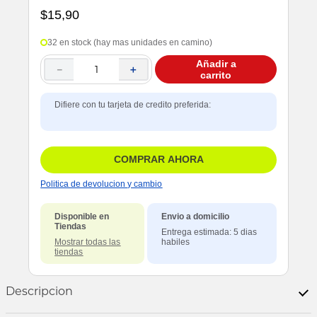
$
15
,
90
32 en stock (hay mas unidades en camino)
Añadir a
－
＋
carrito
Difiere con tu tarjeta de credito preferida:
COMPRAR AHORA
Politica de devolucion y cambio
Disponible en
Envio a domicilio
Tiendas
Entrega estimada: 5 dias
Mostrar todas las
habiles
tiendas
Descripcion