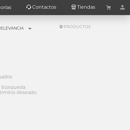
Contactos
Tiendas
orías
0
PRODUCTOS
RELEVANCIA
sados
la búsqueda
término deseado