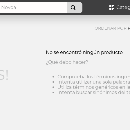
Novoa
Categ
ORDENAR POR
No se encontró ningún producto
¿Qué debo hacer?
!
Comprueba los términos ingre
Intenta utilizar una sola palabra
Utiliza términos genéricos en 
Intenta buscar sinónimos del 