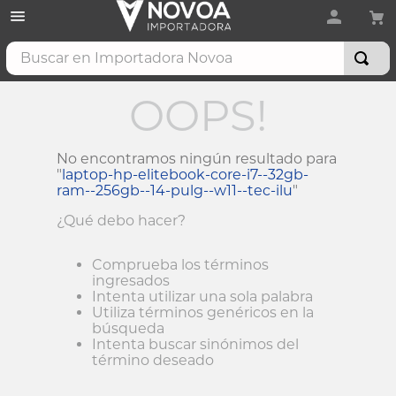
Buscar en Importadora Novoa
OOPS!
No encontramos ningún resultado para
"
laptop-hp-elitebook-core-i7--32gb-
ram--256gb--14-pulg--w11--tec-ilu
"
¿Qué debo hacer?
Comprueba los términos
ingresados
Intenta utilizar una sola palabra
Utiliza términos genéricos en la
búsqueda
Intenta buscar sinónimos del
término deseado