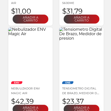
AIR
S600ME
$
11
,
00
$
31
,
79
AÑADIR A
AÑADIR A
CARRITO
CARRITO
ENV
ONE
NEBULIZADOR ENV
TENSIOMETRO DIGITAL
MAGIC AIR
DE BRAZO, MEDIDOR DE
PRESION
$
42
,
39
$
23
,
37
AÑADIR A
AÑADIR A
CARRITO
CARRITO