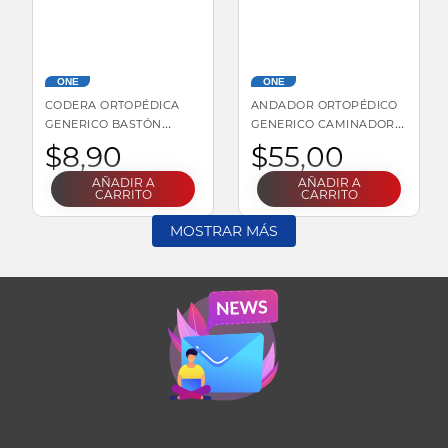
ONE
ONE
CODERA ORTOPÉDICA
ANDADOR ORTOPÉDICO
GENERICO BASTÓN
GENERICO CAMINADOR |
CODERA | AJUSTABLE,
ALTURA AJUSTABLE, CON
$
8
,
90
$
55
,
00
CON AGUJERO PARA
ASIENTO, PLEGABLE
CODO
AÑADIR A
AÑADIR A
CARRITO
CARRITO
MOSTRAR MÁS