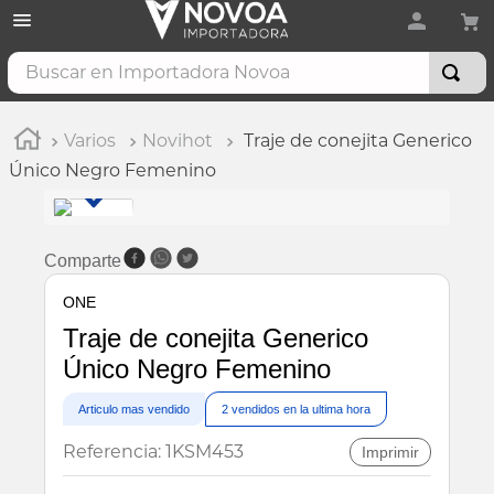
Buscar en Importadora Novoa
Varios
Novihot
Traje de conejita Generico
Único Negro Femenino
Comparte
ONE
Traje de conejita Generico
Único Negro Femenino
Articulo mas vendido
2
vendidos en la ultima hora
Referencia
:
1KSM453
Imprimir